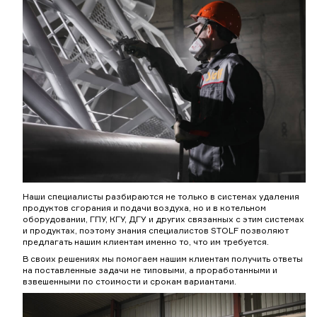
Наши специалисты разбираются не только в системах удаления
продуктов сгорания и подачи воздуха, но и в котельном
оборудовании, ГПУ, КГУ, ДГУ и других связанных с этим системах
и продуктах, поэтому знания специалистов STOLF позволяют
предлагать нашим клиентам именно то, что им требуется.
В своих решениях мы помогаем нашим клиентам получить ответы
на поставленные задачи не типовыми, а проработанными и
взвешенными по стоимости и срокам вариантами.