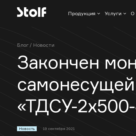
Продукция
Услуги
О
Блог
/
Новости
Закончен мо
самонесущей
«ТДСУ-2х500-
Новость
19 сентября 2021