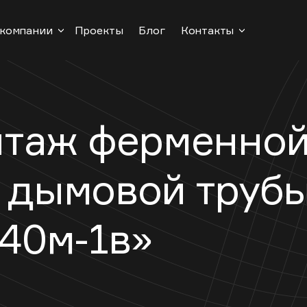
 компании
Проекты
Блог
Контакты
нтаж ферменно
 дымовой труб
40м-1в»