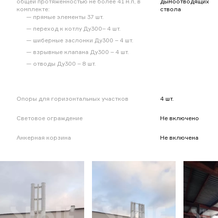
общей протяженностью не более 41 м.п, в
дымоотводящих
комплекте:
ствола
прямые элементы 37 шт.
переход к котлу Ду300– 4 шт.
шиберные заслонки Ду300 – 4 шт.
взрывные клапана Ду300 – 4 шт.
отводы Ду300 – 8 шт.
Опоры для горизонтальных участков
4 шт.
Световое ограждение
Не включено
Анкерная корзина
Не включена