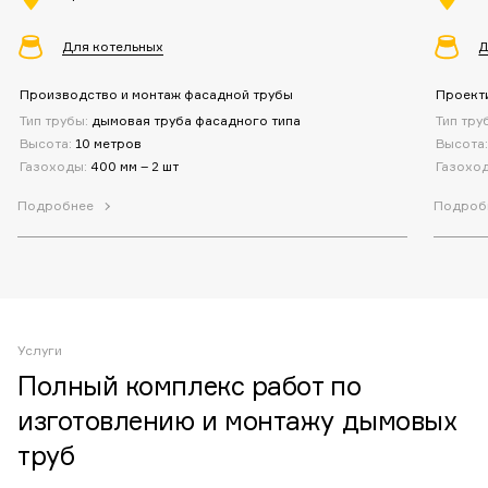
Для котельных
Д
Производство и монтаж фасадной трубы
Проект
Тип трубы:
дымовая труба фасадного типа
Тип тру
Высота:
10 метров
Высота
Газоходы:
400 мм – 2 шт
Газохо
Подробнее
Подроб
Услуги
Полный комплекс работ по
изготовлению и монтажу дымовых
труб