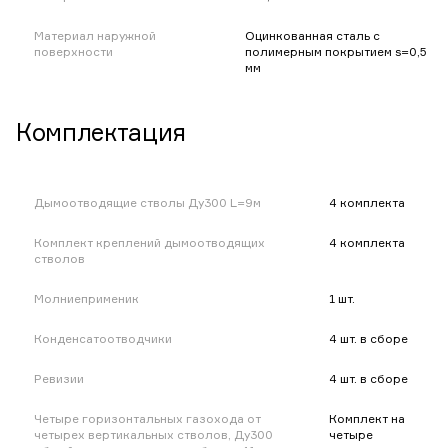
Материал наружной
Оцинкованная сталь с
поверхности
полимерным покрытием s=0,5
мм
Комплектация
Дымоотводящие стволы Ду300 L=9м
4 комплекта
Комплект креплений дымоотводящих
4 комплекта
стволов
Молниеприменик
1 шт.
Конденсатоотводчики
4 шт. в сборе
Ревизии
4 шт. в сборе
Четыре горизонтальных газохода от
Комплект на
четырех вертикальных стволов, Ду300
четыре