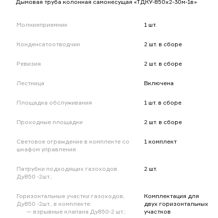
Дымовая труба колонная самонесущая «ТДКУ-850х2-30м-1в»
Молниеприемник
1 шт.
Конденсатоотводчик
2 шт. в сборе
Ревизия
2 шт. в сборе
Лестница
Включена
Площадка обслуживания
1 шт. в сборе
Проходные площадки
2 шт. в сборе
Световое ограждение в комплекте со
1 комплект
шкафом управления
Патрубки подходящих газоходов
2 шт.
Ду850 -2шт.,
Горизонтальные участки газоходов,
Комплектация для
Ду850 -2шт., в комплекте:
двух горизонтальных
взрывные клапана Ду850-2 шт.;
участков