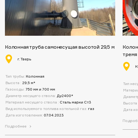
Колонная труба самонесущая высотой 29,5 м
Колон
тремя
г. Тверь
К
Тип трубы:
Колонная
Высота :
29,5 м*
Тип нес
Газоходы:
750 мм и 700 мм
Материа
Диаметр несущего ствола:
Ду2400*
Диаметр
Материал несущего ствола :
Сталь марки Ст3
Высота
Вид используемого топлива котельной газ:
газ
Дата из
Дата изготовления:
07.04.2023
Подроб
Подробнее