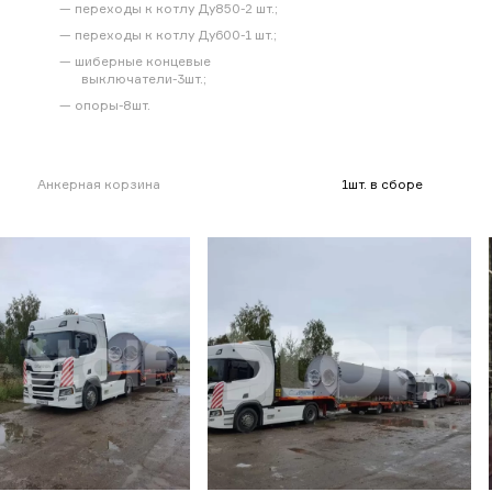
переходы к котлу Ду850-2 шт.;
переходы к котлу Ду600-1 шт.;
шиберные концевые
выключатели-3шт.;
опоры-8шт.
Анкерная корзина
1шт. в сборе