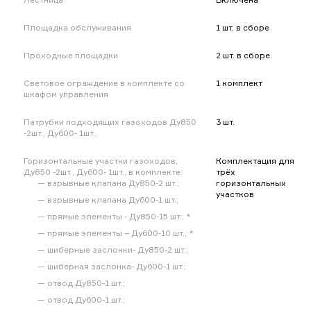
Площадка обслуживания
1 шт. в сборе
Проходные площадки
2 шт. в сборе
Световое ограждение в комплекте со
1 комплект
шкафом управления
Патрубки подходящих газоходов Ду850
3 шт.
-2шт., Ду600- 1шт.,
Горизонтальные участки газоходов,
Комплектация для
Ду850 -2шт., Ду600- 1шт., в комплекте:
трёх
взрывные клапана Ду850-2 шт.;
горизонтальных
участков
взрывные клапана Ду600-1 шт.;
прямые элементы - Ду850-15 шт.; *
прямые элементы – Ду600-10 шт.; *
шиберные заслонки- Ду850-2 шт.;
шиберная заслонка- Ду600-1 шт.;
отвод Ду850-1 шт.;
отвод Ду600-1 шт.;