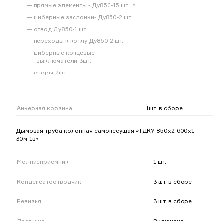
прямые элементы - Ду850-15 шт.; *
шиберные заслонки- Ду850-2 шт.;
отвод Ду850-1 шт.;
переходы к котлу Ду850-2 шт.;
шиберные концевые
выключатели-3шт.;
опоры-2шт.
Анкерная корзина
1шт. в сборе
Дымовая труба колонная самонесущая «ТДКУ-850х2-600х1-
30м-1в»
Молниеприемник
1 шт.
Конденсатоотводчик
3 шт. в сборе
Ревизия
3 шт. в сборе
Лестница
Включена