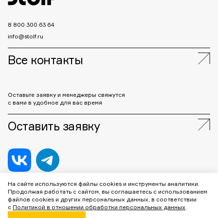
8 800 300 63 64
info@stolf.ru
Все контакты
Оставьте заявку и менеджеры свяжутся
с вами в удобное для вас время
Оставить заявку
На сайте используются файлы cookies и инструменты аналитики.
Продолжая работать с сайтом, вы соглашаетесь с использованием
ООО «Штольф»
2026
файлов cookies и других персональных данных, в соответствии
г. Москва, Каширское шоссе, дом 3, корп.2, стр. 2, помещение 1, 6
с
Политикой в отношении обработки персональных данных
.
этаж, офис 651/8/WP