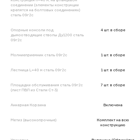
соединении (элементы конструкции
крепятся на болтовых соединениях)
сталь 09г2с
Опорные консоли под
4 шт. в сборе
дымоотводящие стволы Ду1200 сталь
09г2с
Молниеприемник сталь 09г2с
1 шт. в сборе
Лестница L=40 м сталь 09г2с
1 шт. в сборе
Площадки обслуживания сталь 09г2с
7 шт. в сборе
(лист ПВЛ из Стали Ст-3)
Анкерная Корзина
Включена
Метиз (высокопрочные)
Комплект на всю
конструкцию
Упаковка
Включена (Обрешётка