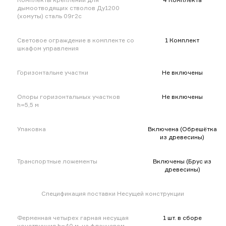
дымоотводящих стволов Ду1200
(хомуты) сталь 09г2с
Световое ограждение в комплекте со
1 Комплект
шкафом управления
Горизонтальне участки
Не включены
Опоры горизонтальных участков
Не включены
h=5,5 м
Упаковка
Включена (Обрешётка
из древесины)
Транспортные ложементы
Включены (Брус из
древесины)
Спецификация поставки Несущей конструкции
Ферменная четырех гарная несущая
1 шт. в сборе
конструкция h=40 м, на фланцевом