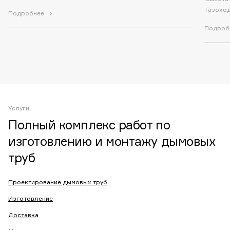
Газохо
Подробнее
Подроб
Услуги
Полный комплекс работ по
изготовлению и монтажу дымовых
труб
Проектирование дымовых труб
Изготовление
Доставка