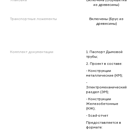
из древесины)
Транспортные ложементы
Включены (Брус из
древесины)
Комплект документации
1. Паспорт Дымовой
трубы;
2. Проект в составе:
- Конструкции
металлические (КМ);
-
Электромеханический
раздел (ЭМ);
- Конструкции
Железобетонные
(КЖ);
- Scad-отчет
Предоставляется в
формате: