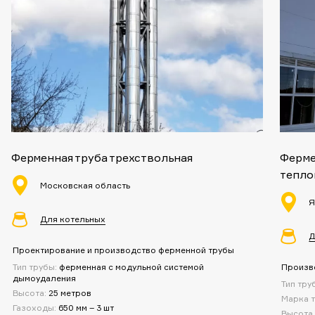
Ферменная труба трехствольная
Ферме
тепло
Московская область
Я
Для котельных
Д
Проектирование и производство ферменной трубы
Тип трубы:
ферменная с модульной системой
Произв
дымоудаления
Тип тру
Высота:
25 метров
Марка 
Газоходы:
650 мм – 3 шт
Высота 