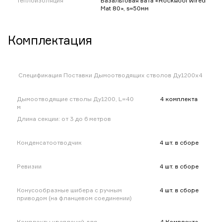
Теплоизоляция
Базальтовая вата «Rockwool Wired
Mat 80», s=50мм
Комплектация
Спецификация Поставки Дымоотводящих стволов Ду1200х4
Дымоотводящие стволы Ду1200, L=40
4 комплекта
м
Длина секции: от 3 до 6 метров
Конденсатоотводчик
4 шт. в сборе
Ревизии
4 шт. в сборе
Конусообразные шибера с ручным
4 шт. в сборе
приводом (на фланцевом соединении)
Комплекты креплений для
4 Комплекта