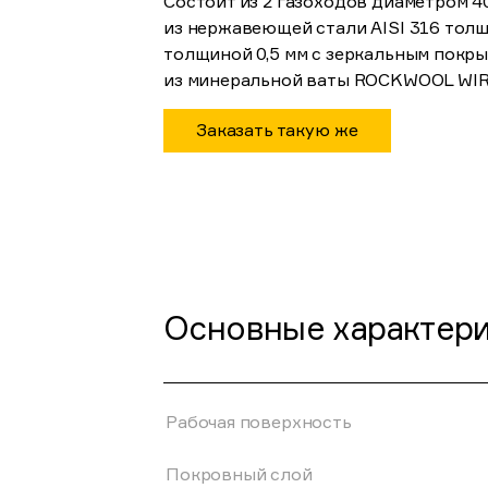
Состоит из 2 газоходов диаметром 4
из нержавеющей стали AISI 316 толщи
толщиной 0,5 мм с зеркальным покр
из минеральной ваты ROCKWOOL WIR
Заказать такую же
Основные характер
Рабочая поверхность
Покровный слой