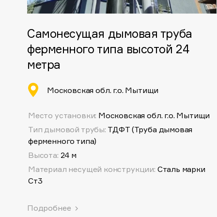
Самонесущая дымовая труба
ферменного типа высотой 24
метра
Московская обл. г.о. Мытищи
Место установки:
Московская обл. г.о. Мытищи
Тип дымовой трубы:
ТДФТ (Труба дымовая
ферменного типа)
Высота:
24 м
Материал несущей конструкции:
Сталь марки
Ст3
Подробнее