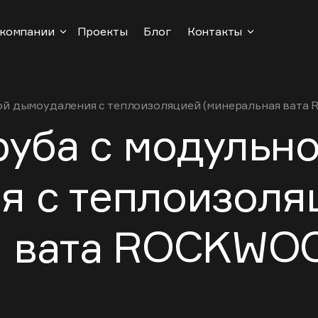
 компании
Проекты
Блог
Контакты
ой дымоудаления с теплоизоляцией (минеральная вата
уба с модульн
я с теплоизоля
я вата ROCKWO