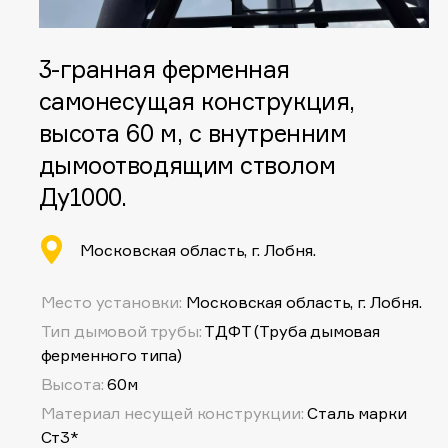
3-гранная ферменная
самонесущая конструкция,
высота 60 м, с внутренним
дымоотводящим стволом
Ду1000.
Московская область, г. Лобня.
Место установки:
Московская область, г. Лобня.
Тип дымовой трубы:
ТДФТ (Труба дымовая
ферменного типа)
Высота:
60м
Материал несущей конструкции:
Сталь марки
Ст3*