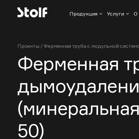
Продукция
Услуги
О
Проекты
/
Ферменная труба с модульной систем
Ферменная тр
дымоудалени
(минеральна
50)