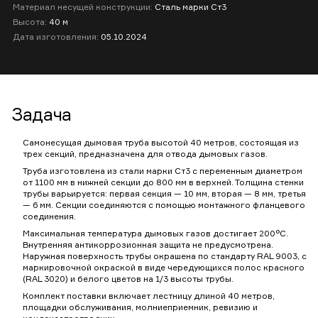
Материал несущей конструкции:
Сталь марки Ст3
Высота:
40 м
Дата изготовления:
05.10.2024
Задача
Самонесущая дымовая труба высотой 40 метров, состоящая из
трех секций, предназначена для отвода дымовых газов.
Труба изготовлена из стали марки Ст3 с переменным диаметром
от 1100 мм в нижней секции до 800 мм в верхней. Толщина стенки
трубы варьируется: первая секция — 10 мм, вторая — 8 мм, третья
— 6 мм. Секции соединяются с помощью монтажного фланцевого
соединения.
Максимальная температура дымовых газов достигает 200°C.
Внутренняя антикоррозионная защита не предусмотрена.
Наружная поверхность трубы окрашена по стандарту RAL 9003, с
маркировочной окраской в виде чередующихся полос красного
(RAL 3020) и белого цветов на 1/3 высоты трубы.
Комплект поставки включает лестницу длиной 40 метров,
площадки обслуживания, молниеприемник, ревизию и