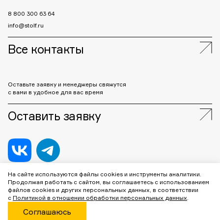
8 800 300 63 64
info@stolf.ru
Все контакты
Оставьте заявку и менеджеры свяжутся
с вами в удобное для вас время
Оставить заявку
На сайте используются файлы cookies и инструменты аналитики.
Продолжая работать с сайтом, вы соглашаетесь с использованием
ООО «Штольф»
2026
файлов cookies и других персональных данных, в соответствии
г. Москва, Каширское шоссе, дом 3, корп.2, стр. 2, помещение 1, 6
с
Политикой в отношении обработки персональных данных
.
этаж, офис 651/8/WP
Соглашаюсь
Сайт сделан в
Prominado