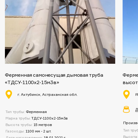
Ферменная самонесущая дымовая труба
Ферме
«ТДСУ-1100х2-15м3в»
высот
г. Ахтубинск, Астраханская обл.
Я
Д
Тип трубы:
Ферменная
Марка трубы:
ТДСУ-1100х2-15м3в
Произв
Высота трубы:
15 метров
Тип тру
Газоходы:
1100 мм - 2 шт.
Высота
Дата изготовления:
18.01.2021 г.