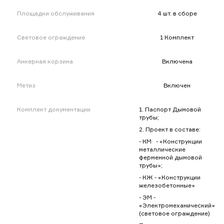
Площадки обслуживания
4 шт. в сборе
Световое ограждение
1 Комплект
Анкерная корзина
Включена
Метиз
Включен
Комплект документации
1. Паспорт Дымовой
трубы;
2. Проект в составе:
- КМ - «Конструкции
металлические
ферменной дымовой
трубы»;
- КЖ - «Конструкции
железобетонные»
- ЭМ -
«Электромеханический»
(световое ограждение)