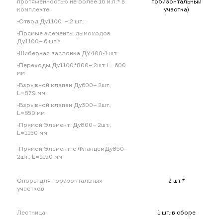
протяженностью не более 16 м.п.* в
горизонтальный
комплекте:
участка)
-Отвод Ду1100 – 2 шт.;
-Прямые элементы дымоходов
Ду1100– 6 шт.*
-Шиберная заслонка ДУ400-1 шт.
-Переходы Ду1100*800– 2шт. L=600
мм
-Взрывной клапан Ду600– 2шт.,
L=879 мм
-Взрывной клапан Ду300– 2шт.,
L=650 мм
-Прямой Элемент Ду800– 2шт.,
L=1150 мм
-Прямой Элемент с ФланцемДу850–
2шт., L=1150 мм
Опоры для горизонтальных
2 шт.*
участков
Лестница
1 шт. в сборе