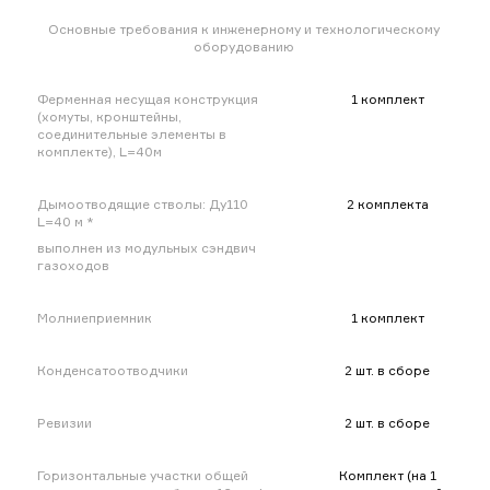
Основные требования к инженерному и технологическому
оборудованию
Ферменная несущая конструкция
1 комплект
(хомуты, кронштейны,
соединительные элементы в
комплекте), L=40м
Дымоотводящие стволы: Ду110
2 комплекта
L=40 м *
выполнен из модульных сэндвич
газоходов
Молниеприемник
1 комплект
Конденсатоотводчики
2 шт. в сборе
Ревизии
2 шт. в сборе
Горизонтальные участки общей
Комплект (на 1