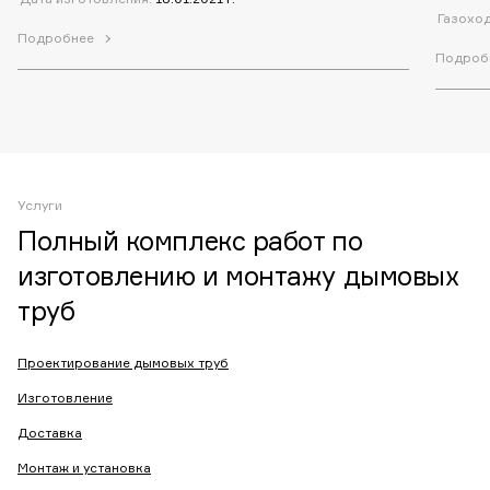
Газохо
Подробнее
Подроб
Услуги
Полный комплекс работ по
изготовлению и монтажу дымовых
труб
Проектирование дымовых труб
Изготовление
Доставка
Монтаж и установка